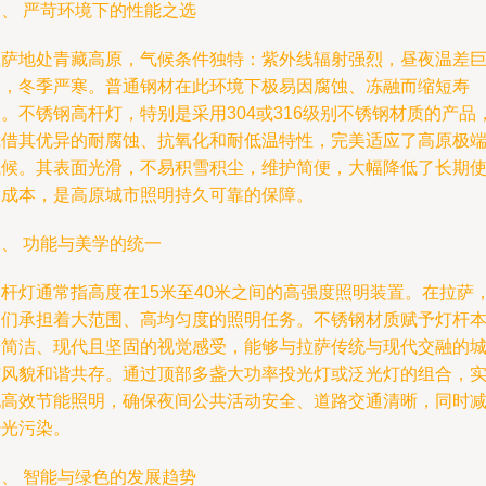
一、 严苛环境下的性能之选
拉萨地处青藏高原，气候条件独特：紫外线辐射强烈，昼夜温差
大，冬季严寒。普通钢材在此环境下极易因腐蚀、冻融而缩短寿
。不锈钢高杆灯，特别是采用304或316级别不锈钢材质的产品
凭借其优异的耐腐蚀、抗氧化和耐低温特性，完美适应了高原极
气候。其表面光滑，不易积雪积尘，维护简便，大幅降低了长期
用成本，是高原城市照明持久可靠的保障。
、 功能与美学的统一
高杆灯通常指高度在15米至40米之间的高强度照明装置。在拉萨
它们承担着大范围、高均匀度的照明任务。不锈钢材质赋予灯杆
身简洁、现代且坚固的视觉感受，能够与拉萨传统与现代交融的
市风貌和谐共存。通过顶部多盏大功率投光灯或泛光灯的组合，
现高效节能照明，确保夜间公共活动安全、道路交通清晰，同时
少光污染。
三、 智能与绿色的发展趋势