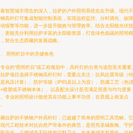
随着智慧城市理念的深入，拉萨的户外照明系统也在升级。现代
锈钢高杆灯可集成智能控制系统，实现远程监控、分时调光、故
自动报警等功能，进一步提升能效与管理效率。结合太阳能光伏
术，更能充分利用拉萨丰富的太阳能资源，打造绿色低碳的照明
式，契合生态西藏的发展战略。
四、 照明栏目中的关键角色
在专业的“照明栏目”或工程规划中，高杆灯的分类与选型至关重要
为拉萨项目选择不锈钢高杆灯时，需重点关注：抗风抗震等级（
是风压计算）、防护等级（IP65及以上为宜）、防腐工艺（热
锌+喷塑或不锈钢本体）、以及配光设计是否满足照度与均匀度要
求。专业的照明设计能使其在功能上事半功倍，在景观上画龙点
睛。
西藏拉萨的不锈钢户外高杆灯，已超越了简单的照明工具范畴。
是现代工程技术对抗自然严苛条件的典范，是照亮圣城夜晚、守
市民安全、点缀城市天际线的沉默卫士。在未来城市发展中，这