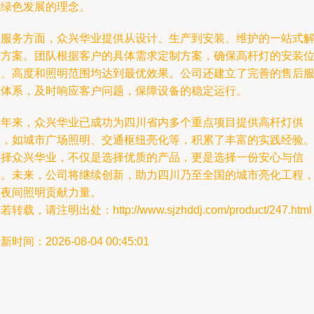
代绿色发展的理念。
在服务方面，众兴华业提供从设计、生产到安装、维护的一站式
决方案。团队根据客户的具体需求定制方案，确保高杆灯的安装
置、高度和照明范围均达到最优效果。公司还建立了完善的售后
务体系，及时响应客户问题，保障设备的稳定运行。
多年来，众兴华业已成功为四川省内多个重点项目提供高杆灯供
应，如城市广场照明、交通枢纽亮化等，积累了丰富的实践经验
选择众兴华业，不仅是选择优质的产品，更是选择一份安心与信
赖。未来，公司将继续创新，助力四川乃至全国的城市亮化工程
为夜间照明贡献力量。
若转载，请注明出处：http://www.sjzhddj.com/product/247.html
新时间：2026-08-04 00:45:01